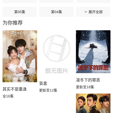
第05集
第04集
第03集
展开全部
为你推荐
第02集
第01集
凛冬下的罪恶
盲盒
更新至18集
其实不是重逢
更新至12集
全16集