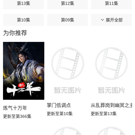
第13集
第12集
第11集
第10集
第09集
第08集
展开全部
为你推荐
第07集
第06集
第05集
第04集
第03集
第02集
第01集
掌门低调点
从乱葬岗到幽冥之主
炼气十万年
更新至第10集
更新至第13集
更新至第366集