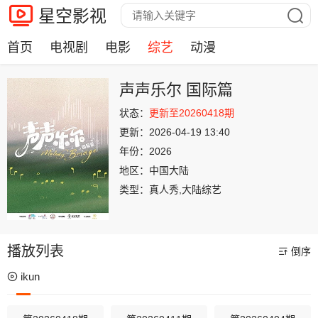
星空影视
首页
电视剧
电影
综艺
动漫
声声乐尔 国际篇
状态：
更新至20260418期
更新：
2026-04-19 13:40
年份：
2026
地区：
中国大陆
类型：
真人秀,大陆综艺
播放列表
倒序
ikun