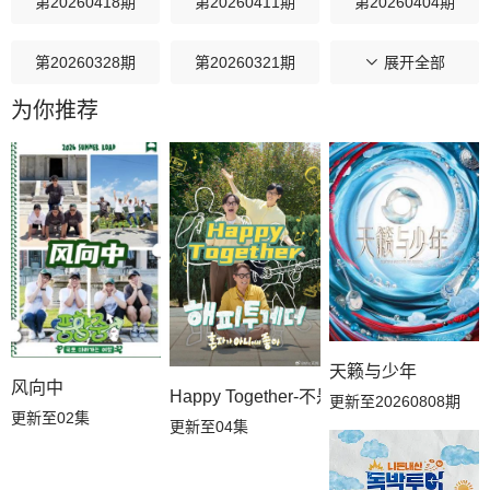
第20260418期
第20260411期
第20260404期
第20260328期
第20260321期
第20260314期
展开全部
为你推荐
第20260307期
第20260228期
天籁与少年
风向中
Happy Together-不是一个人真好
更新至20260808期
更新至02集
更新至04集