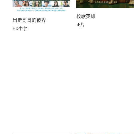
校歌英雄
出走哥哥的彼界
正片
HD中字