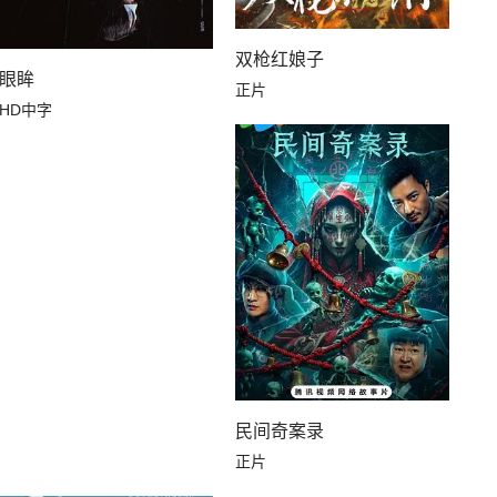
双枪红娘子
眼眸
正片
HD中字
民间奇案录
正片