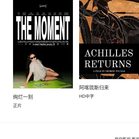
阿喀琉斯归来
HD中字
绚烂一刻
正片