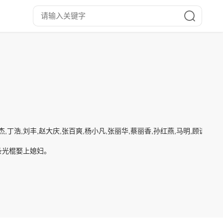
杰,丁浩,刘丰,赵大庆,张百爽,杨小凡,张丽华,蔡丽香,孙红燕,马明,顾谦
条光棍娶上媳妇。