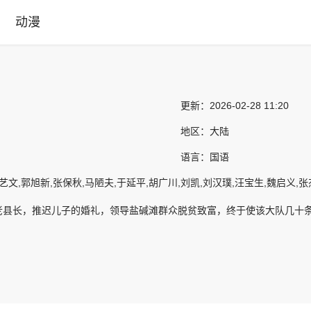
动漫
更新：
2026-02-28 11:20
地区：
大陆
语言：
国语
艺文,郭旭新,张保秋,马陋夫,于延平,胡广川,刘凯,刘汉璞,汪宝生,魏启义,张
老县长，推迟儿子的婚礼，领导盐碱滩群众脱贫致富，终于使该大队几十