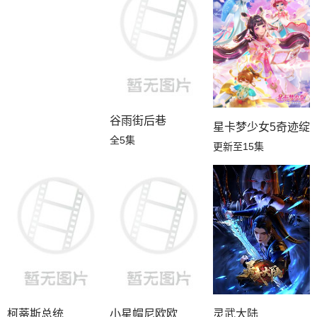
第02集
第01集
谷雨街后巷
星卡梦少女5奇迹绽
全5集
更新至15集
柯蒂斯总统
小星帽尼欧欧
灵武大陆