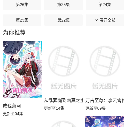
第26集
第25集
第24集
第23集
第22集
第21集
展开全部
为你推荐
第20集
第19集
第18集
第17集
第16集
第15集
第14集
第13集
第12集
第11集
第10集
第09集
第08集
第07集
第06集
从乱葬岗到幽冥之主
万古至尊：李云霄传
成也萧河
更新至14集
更新至09集
第05集
第04集
第03集
更新至04集