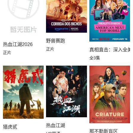
野兽赛跑
热血江湖2026
正片
真相直击：深入全美
正片
全3集
热血江湖
猎虎贰
那不勒斯盲区