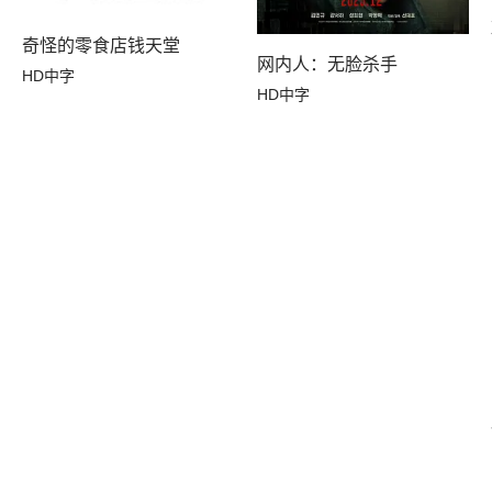
奇怪的零食店钱天堂
网内人：无脸杀手
HD中字
HD中字