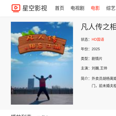
星空影视
首页
电视剧
电影
综艺
凡人传之
状态：
HD国语
年份：
2025
类型：
剧情片
主演：
刘巍,王帅
简介：
外卖员胡杨离
门，前未婚夫