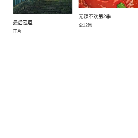
无辣不欢第2季
最后孤屋
全12集
正片