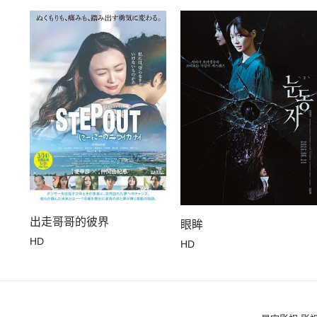
出走哥哥的彼界
眼眸
HD
HD