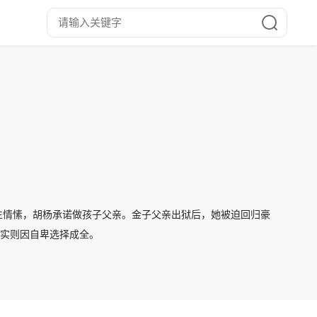
生情愫，胡杨承诺做孩子父亲。金子父亲出狱后，她被迫回归豪
，实则因自卑选择成全。