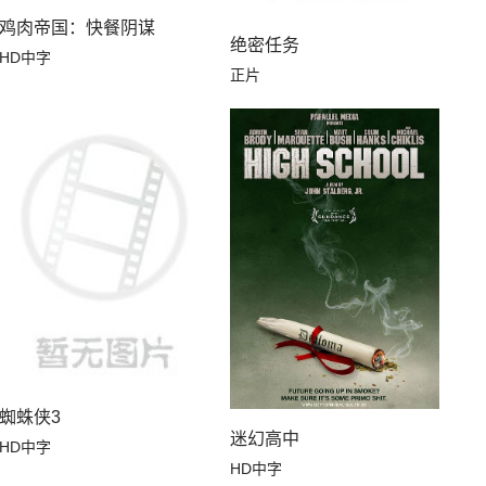
鸡肉帝国：快餐阴谋
绝密任务
HD中字
正片
蜘蛛侠3
迷幻高中
HD中字
HD中字