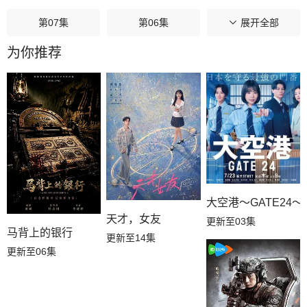
第07集
第06集
第05集
展开全部
为你推荐
第04集
第03集
第02集
第01集
大空港～GATE24～
天才，女友
更新至03集
马背上的银行
更新至14集
更新至06集