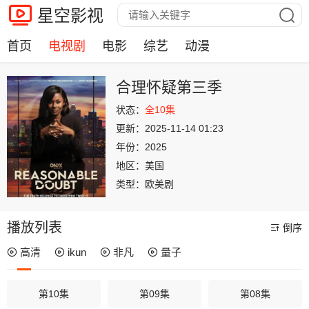
星空影视
首页
电视剧
电影
综艺
动漫
合理怀疑第三季
状态：
全10集
更新：
2025-11-14 01:23
年份：
2025
地区：
美国
类型：
欧美剧
播放列表
倒序
高清
ikun
非凡
量子
第10集
第09集
第08集