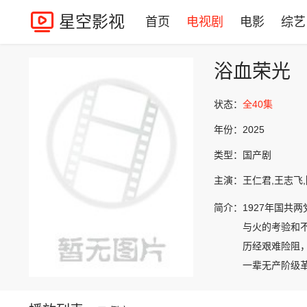
星空影视
首页
电视剧
电影
综艺
浴血荣光
状态：
全40集
年份：
2025
类型：
国产剧
主演：
王仁君,王志飞,
简介：
1927年国
与火的考验和
历经艰难险阻
一辈无产阶级革