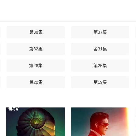
第38集
第37集
第32集
第31集
第26集
第25集
第20集
第19集
第14集
第13集
第08集
第07集
第02集
第01集