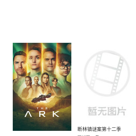
断林镇谜案第十二季