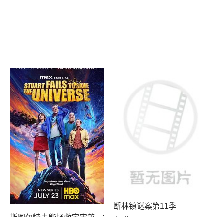
断林镇谜案第11季