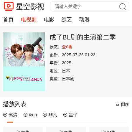
星空影视
首页
电视剧
电影
综艺
动漫
成了BL剧的主演第二季
状态：
全6集
更新：
2025-07-26 01:23
年份：
2025
地区：
日本
类型：
日本剧
播放列表
倒序
高清
ikun
非凡
量子