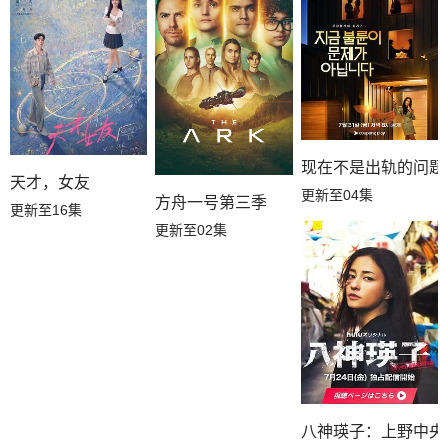
现在不是出轨的问题
天才，女友
更新至04集
方舟一号第三季
更新至16集
更新至02集
八神瑛子：上野中央