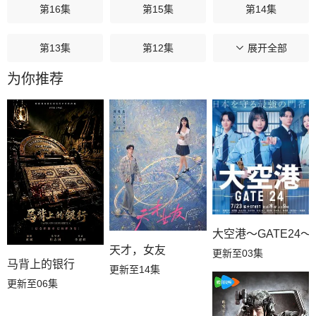
第16集
第15集
第14集
第13集
第12集
第11集
展开全部
为你推荐
第10集
第09集
第08集
第07集
第06集
第05集
第04集
第03集
第02集
第01集
大空港～GATE24～
天才，女友
更新至03集
马背上的银行
更新至14集
更新至06集