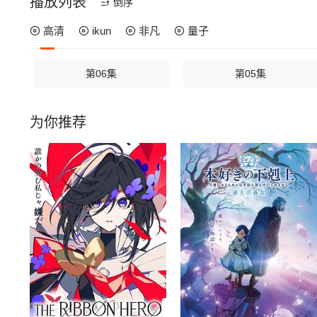
播放列表
倒序
高清
ikun
非凡
量子
第06集
第05集
为你推荐