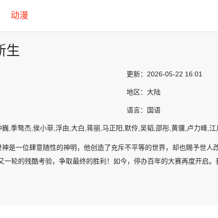
动漫
新生
更新：
2026-05-22 16:01
地区：
大陆
语言：
国语
E,钟巍,季骜杰,侯小菲,浮由,大白,蒋丽,马正阳,默伶,吴韬,邵彤,黄骥,卢力峰,
世神是一位肆意随性的神明，他创造了充斥不平等的世界，却也赐予世人改
轮又一轮的残酷考验，争取最终的胜利！如今，停办百年的大赛再度开启。