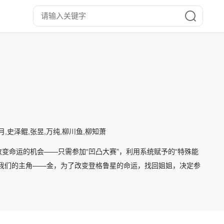
江月,史泽鲲,张昱,万纯,柳川鱼,柳知萧
变命运的机会——只需参加“凹凸大赛”，利用系统赋予的“特殊能
我们的主角——金，为了改变登格鲁星的命运，找回姐姐，决定参