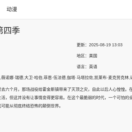
动漫
第四季
更新：
2025-08-19 13:03
地区：
美国
语言：
英语
,薇诺娜·瑞德,大卫·哈伯,菲恩·伍法德,伽塔·马塔拉佐,凯莱布·麦克劳克林,
过去六个月，那场战役给霍金斯镇带来了灭顶之灾，自此以后人心惶惶。
生活，但这并没有让事情变得更容易。在这个最脆弱的时代，一个可怕的
就可能从彻底终结恐怖的颠倒世界。