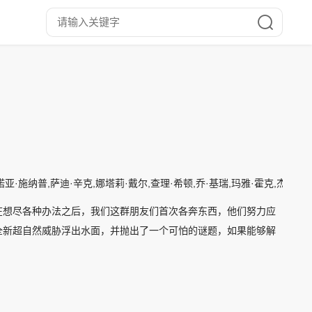
诺亚·施纳普,萨迪·辛克,娜塔莉·戴尔,查理·希顿,乔·基瑞,玛雅·霍克,杰米
在想尽各种办法之后，我们这群朋友们首次各奔东西，他们努力应
全新超自然威胁浮出水面，并抛出了一个可怕的谜题，如果能够解