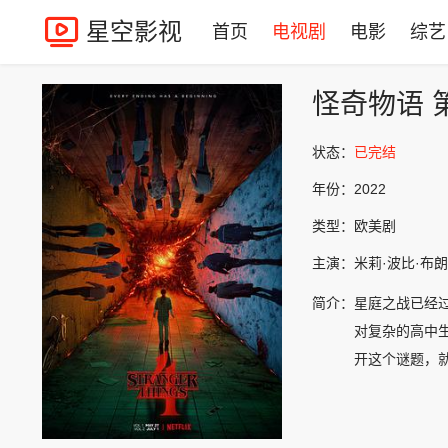
星空影视
首页
电视剧
电影
综艺
怪奇物语 
状态：
已完结
年份：
2022
类型：
欧美剧
主演：
米莉·波比·布朗
简介：
星庭之战已经
对复杂的高中
开这个谜题，